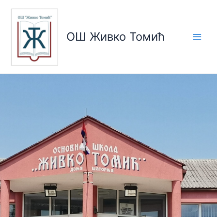
Пређи
на
садржај
ОШ Живко Томић